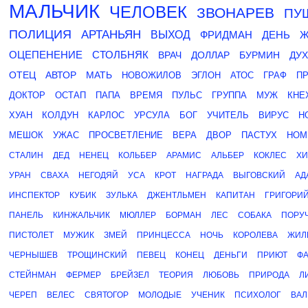
МАЛЬЧИК
ЧЕЛОВЕК
ЗВОНАРЕВ
ПУ
ПОЛИЦИЯ
АРТАНЬЯН
ВЫХОД
ФРИДМАН
ДЕНЬ
Ж
ОЦЕПЕНЕНИЕ
СТОЛБНЯК
ВРАЧ
ДОЛЛАР
БУРМИН
ДУХ
ОТЕЦ
АВТОР
МАТЬ
НОВОЖИЛОВ
ЭГЛОН
АТОС
ГРАФ
П
ДОКТОР
ОСТАП
ПАПА
ВРЕМЯ
ПУЛЬС
ГРУППА
МУЖ
КНЕ
ХУАН
КОЛДУН
КАРЛОС
УРСУЛА
БОГ
УЧИТЕЛЬ
ВИРУС
Н
МЕШОК
УЖАС
ПРОСВЕТЛЕНИЕ
ВЕРА
ДВОР
ПАСТУХ
НОМ
СТАЛИН
ДЕД
НЕНЕЦ
КОЛЬБЕР
АРАМИС
АЛЬБЕР
КОКЛЕС
Х
УРАН
СВАХА
НЕГОДЯЙ
УСА
КРОТ
НАГРАДА
ВЫГОВСКИЙ
АД
ИНСПЕКТОР
КУБИК
ЗУЛЬКА
ДЖЕНТЛЬМЕН
КАПИТАН
ГРИГОРИ
ПАНЕЛЬ
КИНЖАЛЬЧИК
МЮЛЛЕР
БОРМАН
ЛЕС
СОБАКА
ПОРУ
ПИСТОЛЕТ
МУЖИК
ЗМЕЙ
ПРИНЦЕССА
НОЧЬ
КОРОЛЕВА
ЖИЛ
ЧЕРНЫШЕВ
ТРОЩИНСКИЙ
ПЕВЕЦ
КОНЕЦ
ДЕНЬГИ
ПРИЮТ
ФА
СТЕЙНМАН
ФЕРМЕР
БРЕЙЗЕЛ
ТЕОРИЯ
ЛЮБОВЬ
ПРИРОДА
Л
ЧЕРЕП
ВЕЛЕС
СВЯТОГОР
МОЛОДЫЕ
УЧЕНИК
ПСИХОЛОГ
ВАЛ