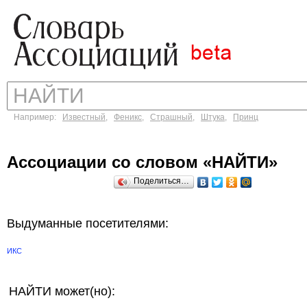
Например:
Известный
,
Феникс
,
Страшный
,
Штука
,
Принц
Ассоциации со словом «НАЙТИ»
Поделиться…
Выдуманные посетителями:
ИКС
НАЙТИ может(но):