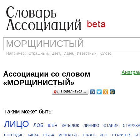
Например:
Страшный
,
Цвет
,
Идея
,
Известный
,
Слово
Ассоциации со словом
Анагра
«МОРЩИНИСТЫЙ»
Поделиться…
Таким может быть:
ЛИЦО
ЛОБ
ШЕЯ
ЗАТЫЛОК
ЛИЧИКО
СТАРИК
СТАРУХ
ГОСПОДИН
БАБКА
ГЛЫБА
МЕЧТАТЕЛЬ
ГЛАЗОК
ДНО
СТАРИЧОК
БО