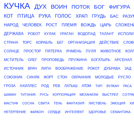
КУЧКА
ДУХ
ВОИН
ПОТОК
БОГ
ФИГУРА
КОТ
ПТИЦА
РУКА
ГОЛОС
ХРАП
ГРУДЬ
БАС
РАЗУ
НАРОД
ЧЕЛОВЕК
РОСТ
ПЛЕМЯ
ВОЖДЬ
ЦАРЬ
СЛОЖЕН
ДЕРЖАВА
РОБОТ
КУЛАК
УРАГАН
ВОДОПАД
ТАЛАНТ
ИСПОЛИ
СТРАНА
ТОРС
КОРАБЛЬ
БЕГ
ОРГАНИЗАЦИЯ
ДЕЙСТВИЕ
СЛОВ
СОЛНЦЕ
ПРОСТОР
ПЯТЕРКА
ЯЧМЕНЬ
ПУЛЯ
ЖИВОТНОЕ
КОЛ
МСТИТЕЛЬ
ОЛЕГ
ПРОПОВЕДЬ
ПРУЖИНА
БОГАТЫРЬ
АРСЕНАЛ
ИСТОЧНИК
ВРАЧ
ЛИПА
ВООБРАЖЕНИЕ
РОКОТ
ДУБРАВА
ЗАД
СОЮЗНИК
СИНЯК
ФОРТ
СТОН
ОХРАННИК
МОЛОДЫЕ
РУСЛО
ГРОЗА
АХИЛЛЕС
РОД
РЕВ
ЛАТЫШ
АТОМ
ТИП
ВУЛКАН
РАСА
ШАМАН
ТИТАНИК
РУСЬ
КОРПОРАЦИЯ
МЕХАНИЗМ
ВЫСТРЕЛ
СОТРА
МАСТИФ
СОСНА
СВИТА
ТЕНЬ
ФАНТАЗИЯ
ЛИСТВЕНЬ
ЭМОЦИЯ
Х
НЕТЕРПЕНИЕ
ФАРАОН
СЕРДЦЕ
ИНТЕЛЛЕКТ
ЗДОРОВЬЕ
СЕМАНТИКА