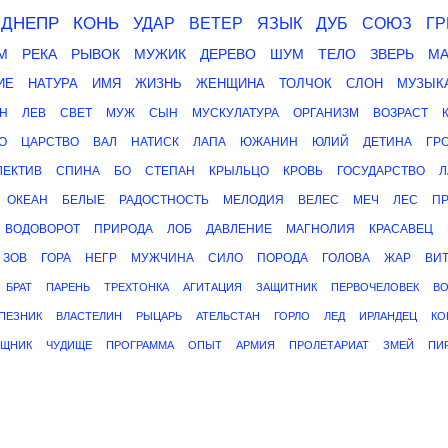
ДНЕПР
КОНЬ
УДАР
ВЕТЕР
ЯЗЫК
ДУБ
СОЮЗ
ГР
М
РЕКА
РЫВОК
МУЖИК
ДЕРЕВО
ШУМ
ТЕЛО
ЗВЕРЬ
М
ИЕ
НАТУРА
ИМЯ
ЖИЗНЬ
ЖЕНЩИНА
ТОЛЧОК
СЛОН
МУЗЫК
Н
ЛЕВ
СВЕТ
МУЖ
СЫН
МУСКУЛАТУРА
ОРГАНИЗМ
ВОЗРАСТ
О
ЦАРСТВО
ВАЛ
НАТИСК
ЛАПА
ЮЖАНИН
ЮЛИЙ
ДЕТИНА
ГР
ЛЕКТИВ
СПИНА
БО
СТЕПАН
КРЫЛЬЦО
КРОВЬ
ГОСУДАРСТВО
Л
ОКЕАН
БЕЛЫЕ
РАДОСТНОСТЬ
МЕЛОДИЯ
ВЕЛЕС
МЕЧ
ЛЕС
ПР
ВОДОВОРОТ
ПРИРОДА
ЛОБ
ДАВЛЕНИЕ
МАГНОЛИЯ
КРАСАВЕЦ
ЗОВ
ГОРА
НЕГР
МУЖЧИНА
СИЛО
ПОРОДА
ГОЛОВА
ЖАР
ВИ
БРАТ
ПАРЕНЬ
ТРЕХТОНКА
АГИТАЦИЯ
ЗАЩИТНИК
ПЕРВОЧЕЛОВЕК
В
ПЕЗНИК
ВЛАСТЕЛИН
РЫЦАРЬ
АТЕЛЬСТАН
ГОРЛО
ЛЕД
ИРЛАНДЕЦ
КО
ИЩНИК
ЧУДИЩЕ
ПРОГРАММА
ОПЫТ
АРМИЯ
ПРОЛЕТАРИАТ
ЗМЕЙ
ПИ