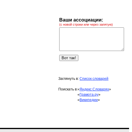
Ваши ассоциации:
(с новой строки или через запятую)
Заглянуть в:
Список словарей
Поискать в:
«
Яндекс.Словарях
»
«
Грамота.ру
»
«
Википедии
»