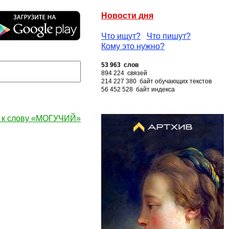
Новости дня
Что ищут?
Что пишут?
Кому это нужно?
53 963 слов
894 224 связей
214 227 380 байт обучающих текстов
56 452 528 байт индекса
 к слову «МОГУЧИЙ»