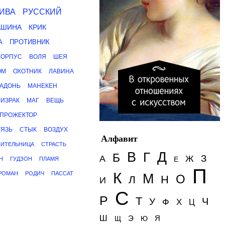
ИВА
РУССКИЙ
АШИНА
КРИК
А
ПРОТИВНИК
КОРПУС
ВОЛЯ
ШЕЯ
ОМ
ОХОТНИК
ЛАВИНА
АДОНЬ
МАНЕКЕН
ИЗРАК
МАГ
ВЕЩЬ
ПРОЖЕКТОР
ТЯЗЬ
СТЫК
ВОЗДУХ
Алфавит
ОИТЕЛЬНИЦА
СТРАСТЬ
Д
В
Г
Б
З
А
Ж
Е
Н
ГУДЗОН
ПЛАМЯ
П
К
РОМАН
РОДИЧ
ПАССАТ
М
О
Н
Л
И
С
Р
Т
Ч
У
Ф
Х
Ц
Ш
Э
Я
Щ
Ю