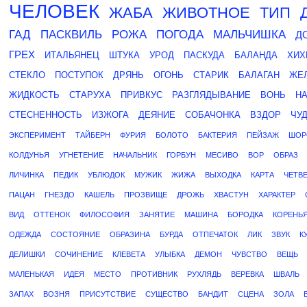
ЧЕЛОВЕК
ЖАБА
ЖИВОТНОЕ
ТИП
ГАД
ПАСКВИЛЬ
РОЖА
ПОГОДА
МАЛЬЧИШКА
Д
ГРЕХ
ИТАЛЬЯНЕЦ
ШТУКА
УРОД
ПАСКУДА
БАЛАНДА
ХИХ
СТЕКЛО
ПОСТУПОК
ДРЯНЬ
ОГОНЬ
СТАРИК
БАЛАГАН
ЖЕ
ЖИДКОСТЬ
СТАРУХА
ПРИВКУС
РАЗГЛЯДЫВАНИЕ
ВОНЬ
Н
СТЕСНЕННОСТЬ
ИЗЖОГА
ДЕЯНИЕ
СОБАЧОНКА
ВЗДОР
ЧУ
ЭКСПЕРИМЕНТ
ТАЙБЕРН
ФУРИЯ
БОЛОТО
БАКТЕРИЯ
ПЕЙЗАЖ
ШОР
КОЛДУНЬЯ
УГНЕТЕНИЕ
НАЧАЛЬНИК
ГОРБУН
МЕСИВО
ВОР
ОБРАЗ
ЛИЧИНКА
ПЕДИК
УБЛЮДОК
МУЖИК
ЖИЖА
ВЫХОДКА
КАРТА
ЧЕТВ
ПАЦАН
ГНЕЗДО
КАШЕЛЬ
ПРОЗВИЩЕ
ДРОЖЬ
ХВАСТУН
ХАРАКТЕР
ВИД
ОТТЕНОК
ФИЛОСОФИЯ
ЗАНЯТИЕ
МАШИНА
БОРОДКА
КОРЕНЬ
ОДЕЖДА
СОСТОЯНИЕ
ОБРАЗИНА
БУРДА
ОТПЕЧАТОК
ЛИК
ЗВУК
К
ДЕЛИШКИ
СОЧИНЕНИЕ
КЛЕВЕТА
УЛЫБКА
ДЕМОН
ЧУВСТВО
ВЕЩЬ
МАЛЕНЬКАЯ
ИДЕЯ
МЕСТО
ПРОТИВНИК
РУХЛЯДЬ
ВЕРЕВКА
ШВАЛЬ
ЗАПАХ
ВОЗНЯ
ПРИСУТСТВИЕ
СУЩЕСТВО
БАНДИТ
СЦЕНА
ЗОЛА