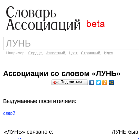
Например:
Сердце
,
Известный
,
Цвет
,
Страшный
,
Идея
Ассоциации со словом «ЛУНЬ»
Поделиться…
Выдуманные посетителями:
СЕДОЙ
«ЛУНЬ»
связано с:
ЛУНЬ быв