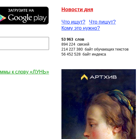
Новости дня
Что ищут?
Что пишут?
Кому это нужно?
53 963 слов
894 224 связей
214 227 380 байт обучающих текстов
56 452 528 байт индекса
ммы к слову «ЛУНЬ»