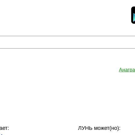
Анагра
ает:
ЛУНЬ может(но):