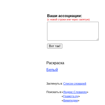
Ваши ассоциации:
(с новой строки или через запятую)
Раскраска
Белый
Заглянуть в:
Список словарей
Поискать в:
«
Яндекс.Словарях
»
«
Грамота.ру
»
«
Википедии
»