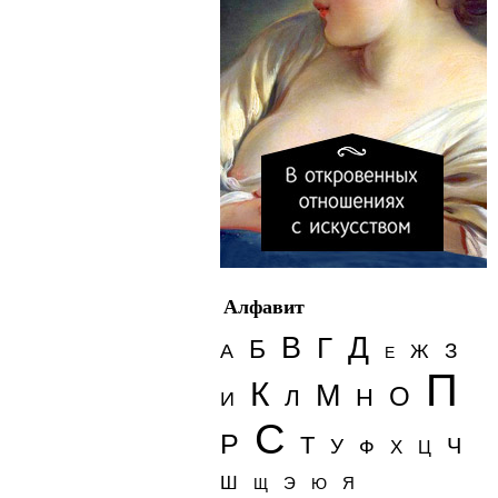
Алфавит
Д
В
Г
Б
З
А
Ж
Е
П
К
М
О
Н
Л
И
С
Р
Т
Ч
У
Ф
Х
Ц
Ш
Э
Я
Щ
Ю