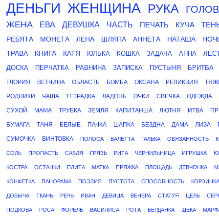
ДЕНЬГИ
ЖЕНЩИНА
РУКА
ГОЛОВ
ЖЕНА
ЕВА
ДЕВУШКА
ЧАСТЬ
ПЕЧАТЬ
КУЧА
ТЕН
РЕБЯТА
МОНЕТА
ЛЕНА
ШЛЯПА
АННЕТА
НАТАША
НОЧ
ТРАВА
КНИГА
КАТЯ
ЮЛЬКА
КОШКА
ЗАДАЧА
АННА
ЛЕС
ДОСКА
ПЕРЧАТКА
РАВНИНА
ЗАПИСКА
ПУСТЫНЯ
БРИТВА
ГЛОРИЯ
ВЕТЧИНА
ОБЛАСТЬ
БОМБА
ОКСАНА
РЕЛИКВИЯ
ТЯЖ
РОДНИКИ
ЧАША
ТЕТРАДКА
ЛАДОНЬ
ОЧКИ
СВЕЧКА
ОДЕЖДА
СУХОЙ
МАМА
ТРУБКА
ЗЕМЛЯ
КАПИТАНША
ЛЮТНЯ
ИТВА
ПР
БУМАГА
ТАНЯ
БЕЛЫЕ
ПАЧКА
ШАПКА
БЕЗДНА
ДАМА
ЛИЗА
СУМОЧКА
ВИНТОВКА
ПОЛОСА
ВАЛЕТТА
ГАЛЬКА
ОБЯЗАННОСТЬ
СОЛЬ
ПРОПАСТЬ
САБЛЯ
ГРЯЗЬ
РИТА
ЧЕРНИЛЬНИЦА
ИГРУШКА
Ю
КОСТРА
ОСТАНКИ
ПЛИТА
МАТКА
ПРЯЖКА
ПЛОЩАДЬ
ДЕВЧОНКА
М
КОНФЕТКА
ПАНОРАМА
ПОЭЗИЯ
ПУСТОТА
СПОСОБНОСТЬ
КОРЗИНК
ДОБЫЧА
ТКАНЬ
РЕЧЬ
ИВАН
ДЕВИЦА
ВЕНЕРА
СТАТУЯ
ЦЕЛЬ
СЕР
ПОДКОВА
РОСА
ФОРЕЛЬ
ВАСИЛИСА
РОТА
БЕРДАНКА
ЩЕКА
МАРФ