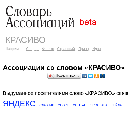
Например:
Сердце
,
Феникс
,
Страшный
,
Принц
,
Идея
Ассоциации со словом «КРАСИВО»
Поделиться…
Выдуманное посетителями слово «КРАСИВО» связа
ЯНДЕКС
СЛАВЧИК
СПОРТ
ФОНТАН
ЯРОСЛАВА
ЛЕЙЛА