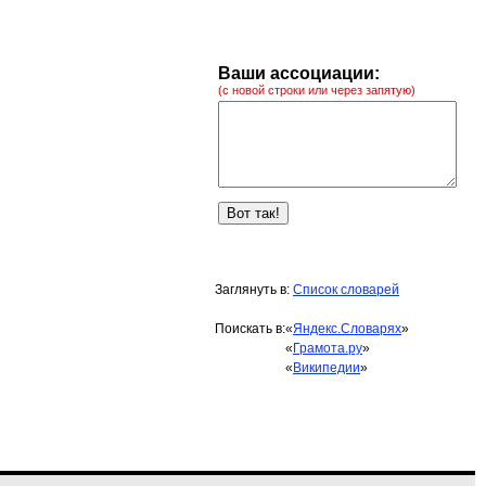
Ваши ассоциации:
(с новой строки или через запятую)
Заглянуть в:
Список словарей
Поискать в:
«
Яндекс.Словарях
»
«
Грамота.ру
»
«
Википедии
»