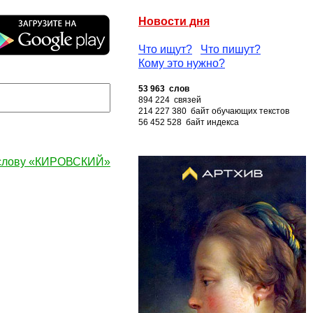
Новости дня
Что ищут?
Что пишут?
Кому это нужно?
53 963 слов
894 224 связей
214 227 380 байт обучающих текстов
56 452 528 байт индекса
 слову «КИРОВСКИЙ»