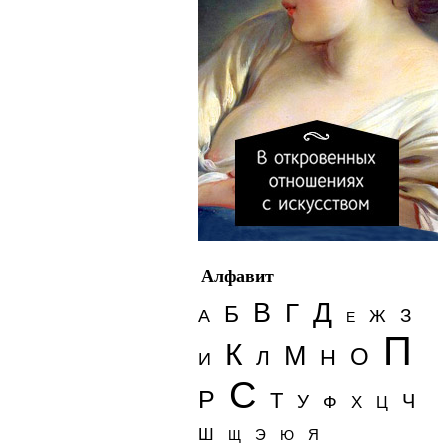
Алфавит
Д
В
Г
Б
З
А
Ж
Е
П
К
М
О
Н
Л
И
С
Р
Т
Ч
У
Ф
Х
Ц
Ш
Э
Я
Щ
Ю