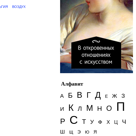
ЬГИЯ
ВОЗДУХ
Алфавит
Д
В
Г
Б
З
А
Ж
Е
П
К
М
О
Н
Л
И
С
Р
Т
Ч
У
Ф
Х
Ц
Ш
Э
Я
Щ
Ю