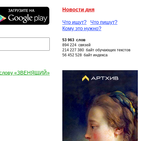
Новости дня
Что ищут?
Что пишут?
Кому это нужно?
53 963 слов
894 224 связей
214 227 380 байт обучающих текстов
56 452 528 байт индекса
 слову «ЗВЕНЯЩИЙ»