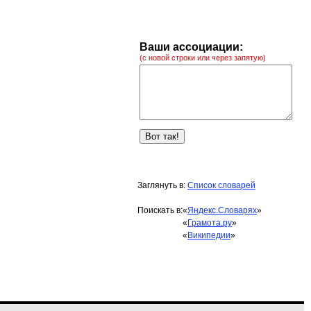
Ваши ассоциации:
(с новой строки или через запятую)
Заглянуть в:
Список словарей
Поискать в:
«
Яндекс.Словарях
»
«
Грамота.ру
»
«
Википедии
»