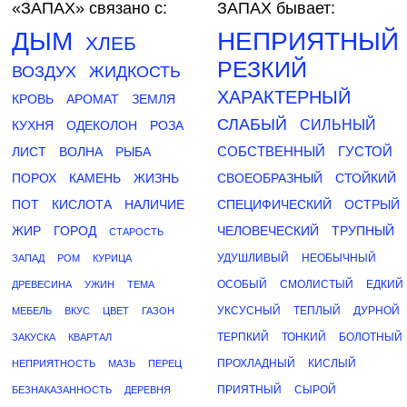
«ЗАПАХ»
связано с:
ЗАПАХ бывает:
ДЫМ
НЕПРИЯТНЫЙ
ХЛЕБ
РЕЗКИЙ
ВОЗДУХ
ЖИДКОСТЬ
ХАРАКТЕРНЫЙ
КРОВЬ
АРОМАТ
ЗЕМЛЯ
СЛАБЫЙ
СИЛЬНЫЙ
КУХНЯ
ОДЕКОЛОН
РОЗА
СОБСТВЕННЫЙ
ГУСТОЙ
ЛИСТ
ВОЛНА
РЫБА
ПОРОХ
КАМЕНЬ
ЖИЗНЬ
СВОЕОБРАЗНЫЙ
СТОЙКИЙ
ПОТ
КИСЛОТА
НАЛИЧИЕ
СПЕЦИФИЧЕСКИЙ
ОСТРЫЙ
ЖИР
ГОРОД
ЧЕЛОВЕЧЕСКИЙ
ТРУПНЫЙ
СТАРОСТЬ
УДУШЛИВЫЙ
НЕОБЫЧНЫЙ
ЗАПАД
РОМ
КУРИЦА
ОСОБЫЙ
СМОЛИСТЫЙ
ЕДКИЙ
ДРЕВЕСИНА
УЖИН
ТЕМА
УКСУСНЫЙ
ТЕПЛЫЙ
ДУРНОЙ
МЕБЕЛЬ
ВКУС
ЦВЕТ
ГАЗОН
ТЕРПКИЙ
ТОНКИЙ
БОЛОТНЫЙ
ЗАКУСКА
КВАРТАЛ
ПРОХЛАДНЫЙ
КИСЛЫЙ
НЕПРИЯТНОСТЬ
МАЗЬ
ПЕРЕЦ
ПРИЯТНЫЙ
СЫРОЙ
БЕЗНАКАЗАННОСТЬ
ДЕРЕВНЯ