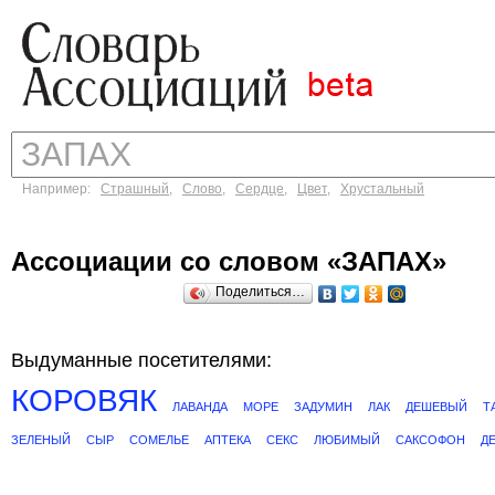
Например:
Страшный
,
Слово
,
Сердце
,
Цвет
,
Хрустальный
Ассоциации со словом «ЗАПАХ»
Поделиться…
Выдуманные посетителями:
КОРОВЯК
ЛАВАНДА
МОРЕ
ЗАДУМИН
ЛАК
ДЕШЕВЫЙ
Т
ЗЕЛЕНЫЙ
СЫР
СОМЕЛЬЕ
АПТЕКА
СЕКС
ЛЮБИМЫЙ
САКСОФОН
Д