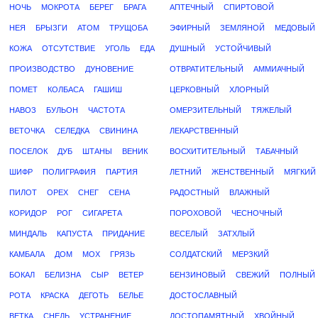
НОЧЬ
МОКРОТА
БЕРЕГ
БРАГА
АПТЕЧНЫЙ
СПИРТОВОЙ
НЕЯ
БРЫЗГИ
АТОМ
ТРУЩОБА
ЭФИРНЫЙ
ЗЕМЛЯНОЙ
МЕДОВЫЙ
КОЖА
ОТСУТСТВИЕ
УГОЛЬ
ЕДА
ДУШНЫЙ
УСТОЙЧИВЫЙ
ПРОИЗВОДСТВО
ДУНОВЕНИЕ
ОТВРАТИТЕЛЬНЫЙ
АММИАЧНЫЙ
ПОМЕТ
КОЛБАСА
ГАШИШ
ЦЕРКОВНЫЙ
ХЛОРНЫЙ
НАВОЗ
БУЛЬОН
ЧАСТОТА
ОМЕРЗИТЕЛЬНЫЙ
ТЯЖЕЛЫЙ
ВЕТОЧКА
СЕЛЕДКА
СВИНИНА
ЛЕКАРСТВЕННЫЙ
ПОСЕЛОК
ДУБ
ШТАНЫ
ВЕНИК
ВОСХИТИТЕЛЬНЫЙ
ТАБАЧНЫЙ
ШИФР
ПОЛИГРАФИЯ
ПАРТИЯ
ЛЕТНИЙ
ЖЕНСТВЕННЫЙ
МЯГКИЙ
ПИЛОТ
ОРЕХ
СНЕГ
СЕНА
РАДОСТНЫЙ
ВЛАЖНЫЙ
КОРИДОР
РОГ
СИГАРЕТА
ПОРОХОВОЙ
ЧЕСНОЧНЫЙ
МИНДАЛЬ
КАПУСТА
ПРИДАНИЕ
ВЕСЕЛЫЙ
ЗАТХЛЫЙ
КАМБАЛА
ДОМ
МОХ
ГРЯЗЬ
СОЛДАТСКИЙ
МЕРЗКИЙ
БОКАЛ
БЕЛИЗНА
СЫР
ВЕТЕР
БЕНЗИНОВЫЙ
СВЕЖИЙ
ПОЛНЫЙ
РОТА
КРАСКА
ДЕГОТЬ
БЕЛЬЕ
ДОСТОСЛАВНЫЙ
ВЕТКА
СНЕДЬ
УСТРАНЕНИЕ
ДОСТОПАМЯТНЫЙ
ХВОЙНЫЙ