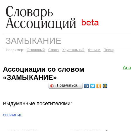
Например:
Страшный
,
Слово
,
Хрустальный
,
Феникс
,
Принц
Ассоциации со словом
Ана
«ЗАМЫКАНИЕ»
Поделиться…
Выдуманные посетителями:
СВЕРКАНИЕ