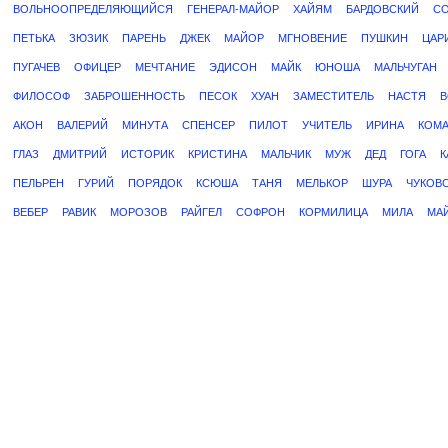
ВОЛЬНООПРЕДЕЛЯЮЩИЙСЯ
ГЕНЕРАЛ-МАЙОР
ХАЙЯМ
БАРДОВСКИЙ
СО
ПЕТЬКА
ЗЮЗИК
ПАРЕНЬ
ДЖЕК
МАЙОР
МГНОВЕНИЕ
ПУШКИН
ЦАР
ПУГАЧЕВ
ОФИЦЕР
МЕЧТАНИЕ
ЭДИСОН
МАЙК
ЮНОША
МАЛЬЧУГАН
ФИЛОСОФ
ЗАБРОШЕННОСТЬ
ПЕСОК
ХУАН
ЗАМЕСТИТЕЛЬ
НАСТЯ
В
АКОН
ВАЛЕРИЙ
МИНУТА
СПЕНСЕР
ПИЛОТ
УЧИТЕЛЬ
ИРИНА
КОМ
ГЛАЗ
ДМИТРИЙ
ИСТОРИК
КРИСТИНА
МАЛЬЧИК
МУЖ
ДЕД
ГОГА
К
ПЕЛЬРЕН
ГУРИЙ
ПОРЯДОК
КСЮША
ТАНЯ
МЕЛЬКОР
ШУРА
ЧУКОВ
ВЕБЕР
РАВИК
МОРОЗОВ
РАЙГЕЛ
СОФРОН
КОРМИЛИЦА
МИЛА
МА