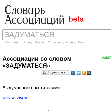
Например:
Принц
,
Феникс
,
Страшный
,
Слово
,
Цвет
Ассоциации со словом
Ана
«ЗАДУМАТЬСЯ»
Поделиться…
Выдуманные посетителями:
МИЛОРД
АНДРЕЙ