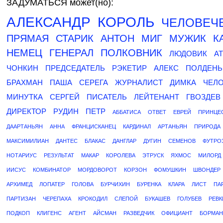
ЗАДУМАТЬСЯ может(но):
АЛЕКСАНДР
КОРОЛЬ
ЧЕЛОВЕЧ
ПРЯМАЯ
СТАРИК
АНТОН
МИГ
МУЖИК
К
НЕМЕЦ
ГЕНЕРАЛ
ПОЛКОВНИК
ЛЮДОВИК
А
ЧОНКИН
ПРЕДСЕДАТЕЛЬ
РЭКЕТИР
АЛЕКС
ПОЛДЕНЬ
БРАХМАН
ПАША
СЕРЕГА
ЖУРНАЛИСТ
ДИМКА
ЧЕЛ
МИНУТКА
СЕРГЕЙ
ПИСАТЕЛЬ
ЛЕЙТЕНАНТ
ГВОЗДЕВ
ДИРЕКТОР
РУДИН
ПЕТР
АББАТИСА
ОТВЕТ
ЕВРЕЙ
ПРИНЦЕ
ДААРТАНЬЯН
АННА
ФРАНЦИСКАНЕЦ
КАРДИНАЛ
АРТАНЬЯН
ПРИРОДА
МАКСИМИЛИАН
ДАНТЕС
БЛАКАС
ДАНГЛАР
ДУГИН
СЕМЕНОВ
ФУТРО
НОТАРИУС
РЕЗУЛЬТАТ
МАКАР
КОРОЛЕВА
ЭТРУСК
ЯХМОС
МИЛОРД
ИИСУС
КОМБИНАТОР
МОРДОВОРОТ
КОРЗОН
ФОМУШКИН
ШВОНДЕР
АРХИМЕД
ЛОПАТЕР
ГОЛОВА
БУРЧИХИН
БУРЕНКА
КЛАРА
ЛИСТ
ПА
ПАРТИЗАН
ЧЕРЕПАХА
КРОКОДИЛ
СЛЕПОЙ
БУКАШЕВ
ГОЛУБЕВ
РЕВК
ПОДКОП
КЛИГЕНС
АГЕНТ
АЙСМАН
РАЗВЕДЧИК
ОФИЦИАНТ
БОРМАН