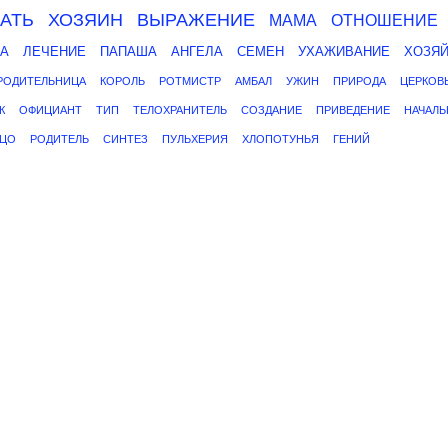
АТЬ
ХОЗЯИН
ВЫРАЖЕНИЕ
МАМА
ОТНОШЕНИЕ
А
ЛЕЧЕНИЕ
ПАПАША
АНГЕЛА
СЕМЕН
УХАЖИВАНИЕ
ХОЗЯ
РОДИТЕЛЬНИЦА
КОРОЛЬ
РОТМИСТР
АМБАЛ
УЖИН
ПРИРОДА
ЦЕРКОВ
К
ОФИЦИАНТ
ТИП
ТЕЛОХРАНИТЕЛЬ
СОЗДАНИЕ
ПРИВЕДЕНИЕ
НАЧАЛЬ
ЦО
РОДИТЕЛЬ
СИНТЕЗ
ПУЛЬХЕРИЯ
ХЛОПОТУНЬЯ
ГЕНИЙ