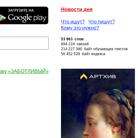
Новости дня
Что ищут?
Что пишут?
Кому это нужно?
53 963 слов
894 224 связей
214 227 380 байт обучающих текстов
56 452 528 байт индекса
лову «ЗАБОТЛИВЫЙ»