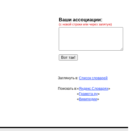
Ваши ассоциации:
(с новой строки или через запятую)
Заглянуть в:
Список словарей
Поискать в:
«
Яндекс.Словарях
»
«
Грамота.ру
»
«
Википедии
»