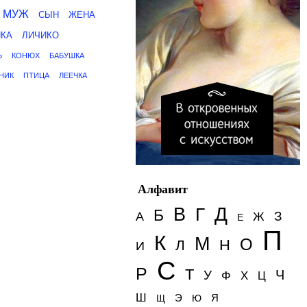
МУЖ
СЫН
ЖЕНА
ЙКА
ЛИЧИКО
Ь
КОНЮХ
БАБУШКА
НИК
ПТИЦА
ЛЕЕЧКА
Алфавит
Д
В
Г
Б
З
А
Ж
Е
П
К
М
О
Н
Л
И
С
Р
Т
Ч
У
Ф
Х
Ц
Ш
Э
Я
Щ
Ю