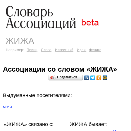
Например:
Принц
,
Слово
,
Известный
,
Идея
,
Феникс
Ассоциации со словом «ЖИЖА»
Поделиться…
Выдуманные посетителями:
МОЧА
«ЖИЖА»
связано с:
ЖИЖА бывает: