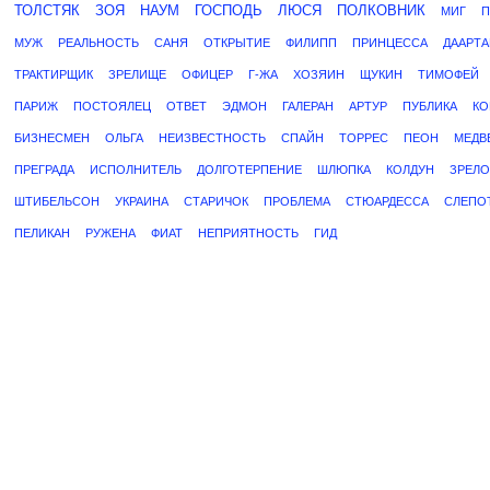
ТОЛСТЯК
ЗОЯ
НАУМ
ГОСПОДЬ
ЛЮСЯ
ПОЛКОВНИК
МИГ
МУЖ
РЕАЛЬНОСТЬ
САНЯ
ОТКРЫТИЕ
ФИЛИПП
ПРИНЦЕССА
ДААРТ
ТРАКТИРЩИК
ЗРЕЛИЩЕ
ОФИЦЕР
Г-ЖА
ХОЗЯИН
ЩУКИН
ТИМОФЕЙ
ПАРИЖ
ПОСТОЯЛЕЦ
ОТВЕТ
ЭДМОН
ГАЛЕРАН
АРТУР
ПУБЛИКА
КО
БИЗНЕСМЕН
ОЛЬГА
НЕИЗВЕСТНОСТЬ
СПАЙН
ТОРРЕС
ПЕОН
МЕДВ
ПРЕГРАДА
ИСПОЛНИТЕЛЬ
ДОЛГОТЕРПЕНИЕ
ШЛЮПКА
КОЛДУН
ЗРЕЛО
ШТИБЕЛЬСОН
УКРАИНА
СТАРИЧОК
ПРОБЛЕМА
СТЮАРДЕССА
СЛЕПО
ПЕЛИКАН
РУЖЕНА
ФИАТ
НЕПРИЯТНОСТЬ
ГИД