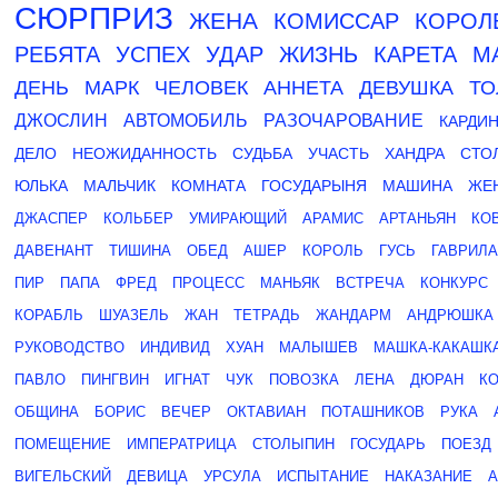
СЮРПРИЗ
ЖЕНА
КОМИССАР
КОРОЛ
РЕБЯТА
УСПЕХ
УДАР
ЖИЗНЬ
КАРЕТА
М
ДЕНЬ
МАРК
ЧЕЛОВЕК
АННЕТА
ДЕВУШКА
ТО
ДЖОСЛИН
АВТОМОБИЛЬ
РАЗОЧАРОВАНИЕ
КАРДИ
ДЕЛО
НЕОЖИДАННОСТЬ
СУДЬБА
УЧАСТЬ
ХАНДРА
СТО
ЮЛЬКА
МАЛЬЧИК
КОМНАТА
ГОСУДАРЫНЯ
МАШИНА
ЖЕ
ДЖАСПЕР
КОЛЬБЕР
УМИРАЮЩИЙ
АРАМИС
АРТАНЬЯН
КО
ДАВЕНАНТ
ТИШИНА
ОБЕД
АШЕР
КОРОЛЬ
ГУСЬ
ГАВРИЛА
ПИР
ПАПА
ФРЕД
ПРОЦЕСС
МАНЬЯК
ВСТРЕЧА
КОНКУРС
КОРАБЛЬ
ШУАЗЕЛЬ
ЖАН
ТЕТРАДЬ
ЖАНДАРМ
АНДРЮШКА
РУКОВОДСТВО
ИНДИВИД
ХУАН
МАЛЫШЕВ
МАШКА-КАКАШК
ПАВЛО
ПИНГВИН
ИГНАТ
ЧУК
ПОВОЗКА
ЛЕНА
ДЮРАН
К
ОБЩИНА
БОРИС
ВЕЧЕР
ОКТАВИАН
ПОТАШНИКОВ
РУКА
ПОМЕЩЕНИЕ
ИМПЕРАТРИЦА
СТОЛЫПИН
ГОСУДАРЬ
ПОЕЗД
ВИГЕЛЬСКИЙ
ДЕВИЦА
УРСУЛА
ИСПЫТАНИЕ
НАКАЗАНИЕ
А