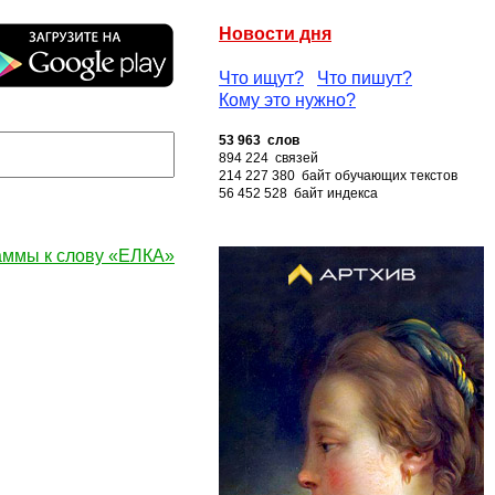
Новости дня
Что ищут?
Что пишут?
Кому это нужно?
53 963 слов
894 224 связей
214 227 380 байт обучающих текстов
56 452 528 байт индекса
аммы к слову «ЕЛКА»