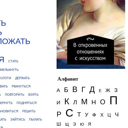
Я
ТЬ
Ь
ПОЖАТЬ
Я
СТАТЬ
МЕЛЬКНУТЬ
Алфавит
ПОЛЗТИ
ДЕРЖАТЬ
ВАТЬ
РВАНУТЬСЯ
Д
В
Г
Б
З
А
Ж
Е
Ь
ПОВТОРИТЬ
ВЗЯТЬ
П
К
М
О
Н
Л
И
ЕРНУТЬ
ПОДНЯТЬСЯ
С
АНОВИТЬСЯ
РЕШИТЬ
Р
Т
Ч
У
Ф
Х
Ц
АТЬ
ЗАЙТИСЬ
ПЫЛАТЬ
Ш
Э
Я
Щ
Ю
СЯ