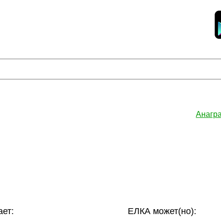
Анагр
ет:
ЕЛКА может(но):