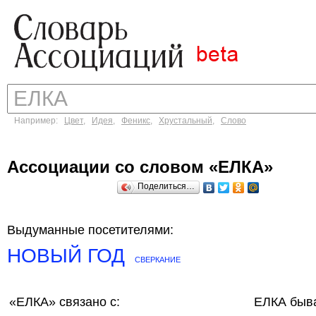
Например:
Цвет
,
Идея
,
Феникс
,
Хрустальный
,
Слово
Ассоциации со словом «ЕЛКА»
Поделиться…
Выдуманные посетителями:
НОВЫЙ ГОД
СВЕРКАНИЕ
«ЕЛКА»
связано с:
ЕЛКА быва