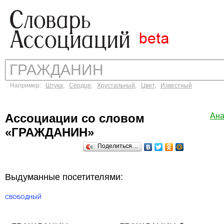
Например:
Штука
,
Сердце
,
Хрустальный
,
Цвет
,
Известный
Ассоциации со словом
Ана
«ГРАЖДАНИН»
Поделиться…
Выдуманные посетителями:
СВОБОДНЫЙ