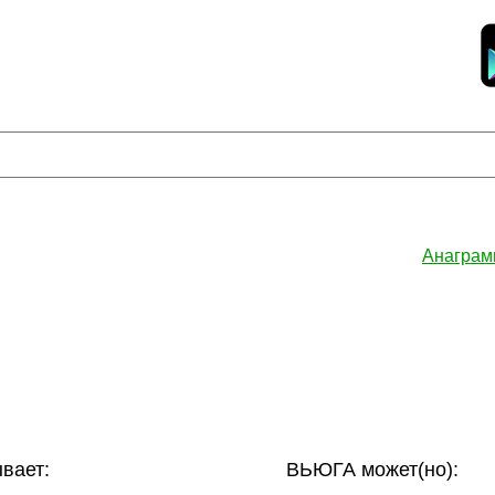
Анаграм
вает:
ВЬЮГА может(но):