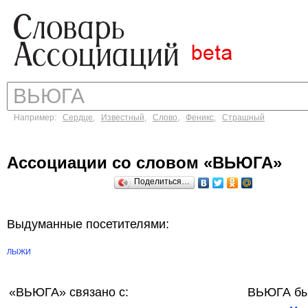
Например:
Сердце
,
Известный
,
Слово
,
Феникс
,
Страшный
Ассоциации со словом «ВЬЮГА»
Поделиться…
Выдуманные посетителями:
ЛЫЖИ
«ВЬЮГА»
связано с:
ВЬЮГА бы