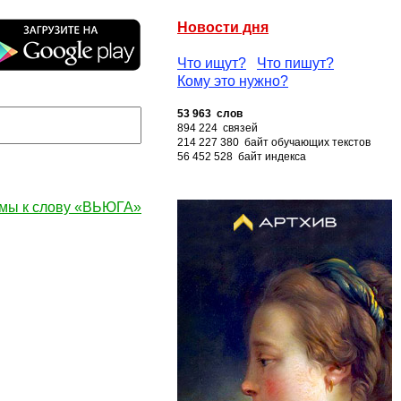
Новости дня
Что ищут?
Что пишут?
Кому это нужно?
53 963 слов
894 224 связей
214 227 380 байт обучающих текстов
56 452 528 байт индекса
мы к слову «ВЬЮГА»