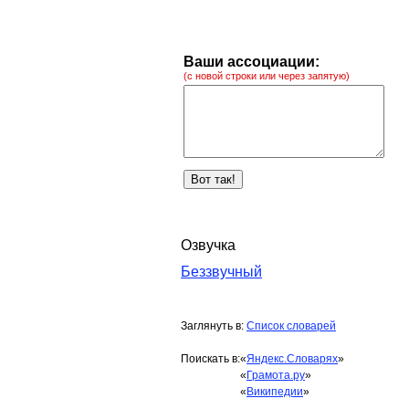
Ваши ассоциации:
(с новой строки или через запятую)
Озвучка
Беззвучный
Заглянуть в:
Список словарей
Поискать в:
«
Яндекс.Словарях
»
«
Грамота.ру
»
«
Википедии
»