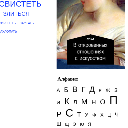
СВИСТЕТЬ
ЗЛИТЬСЯ
ВИРЕПЕТЬ
ЗАСТАТЬ
ЗАХЛОПАТЬ
Алфавит
Д
В
Г
Б
З
А
Ж
Е
П
К
М
О
Н
Л
И
С
Р
Т
Ч
У
Ф
Х
Ц
Ш
Э
Я
Щ
Ю