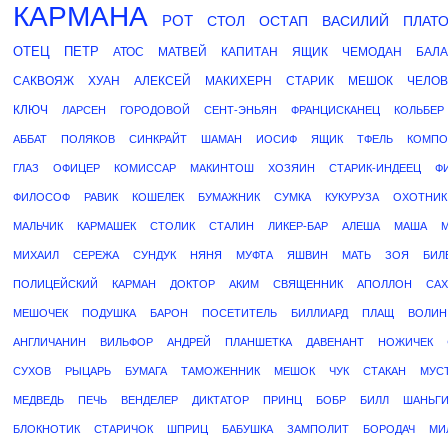
КАРМАНА
РОТ
СТОЛ
ОСТАП
ВАСИЛИЙ
ПЛАТО
ОТЕЦ
ПЕТР
АТОС
МАТВЕЙ
КАПИТАН
ЯЩИК
ЧЕМОДАН
БАЛА
САКВОЯЖ
ХУАН
АЛЕКСЕЙ
МАКИХЕРН
СТАРИК
МЕШОК
ЧЕЛОВ
КЛЮЧ
ЛАРСЕН
ГОРОДОВОЙ
СЕНТ-ЭНЬЯН
ФРАНЦИСКАНЕЦ
КОЛЬБЕР
АББАТ
ПОЛЯКОВ
СИНКРАЙТ
ШАМАН
ИОСИФ
ЯЩИК
ТФЕЛЬ
КОМПО
ГЛАЗ
ОФИЦЕР
КОМИССАР
МАКИНТОШ
ХОЗЯИН
СТАРИК-ИНДЕЕЦ
Ф
ФИЛОСОФ
РАВИК
КОШЕЛЕК
БУМАЖНИК
СУМКА
КУКУРУЗА
ОХОТНИК
МАЛЬЧИК
КАРМАШЕК
СТОЛИК
СТАЛИН
ЛИКЕР-БАР
АЛЕША
МАША
МИХАИЛ
СЕРЕЖА
СУНДУК
НЯНЯ
МУФТА
ЯШВИН
МАТЬ
ЗОЯ
БИЛ
ПОЛИЦЕЙСКИЙ
КАРМАН
ДОКТОР
АКИМ
СВЯЩЕННИК
АПОЛЛОН
САХ
МЕШОЧЕК
ПОДУШКА
БАРОН
ПОСЕТИТЕЛЬ
БИЛЛИАРД
ПЛАЩ
ВОЛИН
АНГЛИЧАНИН
ВИЛЬФОР
АНДРЕЙ
ПЛАНШЕТКА
ДАВЕНАНТ
НОЖИЧЕК
СУХОВ
РЫЦАРЬ
БУМАГА
ТАМОЖЕННИК
МЕШОК
ЧУК
СТАКАН
МУС
МЕДВЕДЬ
ПЕЧЬ
ВЕНДЕЛЕР
ДИКТАТОР
ПРИНЦ
БОБР
БИЛЛ
ШАНЬГ
БЛОКНОТИК
СТАРИЧОК
ШПРИЦ
БАБУШКА
ЗАМПОЛИТ
БОРОДАЧ
МИ