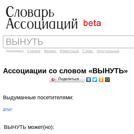
Например:
Сердце
,
Феникс
,
Известный
,
Слово
,
Хрустальный
Ассоциации со словом «ВЫНУТЬ»
Поделиться…
Выдуманные посетителями:
ДУШУ
ВЫНУТЬ может(но):