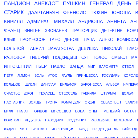
ПАНДИОН
АНЕКДОТ
ПУШКИН
ГЕНЕРАЛ
ДЕНЬ
СТАРИК
ДААРТАНЬЯН
ФРЕНСИС
ТЮХИН
ЮНОША
КИРИЛЛ
АДМИРАЛ
МИХАИЛ
АНДРЮША
АННЕТА
АН
ФРАНЦ
ВИНТЕР
ЗВОНАРЕВ
ПРАПОРЩИК
ДЕТЕКТИВ
ВОВЧ
КЛЫК
ПРОФЕССОР
ГАНС
ДЕБОШ
ПАПА
АЛЕКС
КОМИССА
БОЛЬНОЙ
ГАВРИЛ
ЗАРАТУСТРА
ДЕВУШКА
НИКОЛАЙ
ТИМО
РАЗГОВОР
ТИБЕРИЙ
ПОДКИДЫШ
СУП
ГОЛОС
СМЫСЛ
МА
ИННОКЕНТИЙ
ПЬЕР
ПАВЛО
ВАНДА
МИГ
БАРОМЕТР
СТВОЛ
ПЕТЯ
ЛИМОН
БОЛЬ
АТОС
РАУЛЬ
ПРИНЦЕССА
ГОСУДАРЬ
КОРОЛЕ
КОЛЬЦОВ
ЩУКИН
ДАНГЛАР
ВИЛЬФОР
БАРОНЕССА
АЛЬБЕР
ИМПЕРА
СЧАСТЬЕ
ДЖОН
ТЕХАСЕЦ
СТЕССЕЛЬ
ГАВРИЛА
ШТУРМАН
ДОЛЬФ
НАСТАВНИК
ВОЖДЬ
ТРОПА
КОМАНДОР
ОРДИН
СЕБАСТЬЕН
ЗАЛИЯ
БИЛЛ
ПИЛАТ
ГОРШОК
МЯСОЕДОВ
ВОВА
ОПЫТ
МЕНЕЛАЙ
ОСТАП
ВОДЯХИН
ДЕДУШКА
НАВОДЧИК
ЛОДОЧНИК
РАЗВЕДЧИК
КОЛЕГОРМ
ФАДИН
ЧИП
БУНЬКИН
ИНСТРУКЦИЯ
БЛУД
ПРЕДСЕДАТЕЛЬ
РАЙОТДЕ