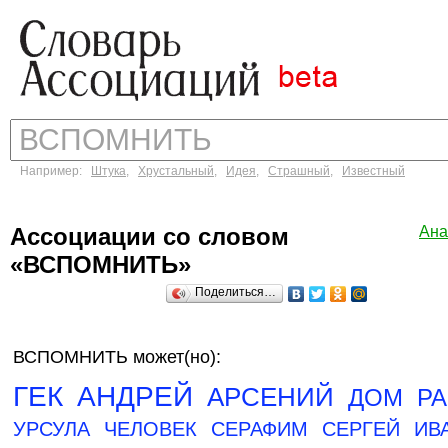
Например:
Штука
,
Хрустальный
,
Идея
,
Страшный
,
Известный
Ассоциации со словом
Ана
«ВСПОМНИТЬ»
Поделиться…
ВСПОМНИТЬ может(но):
ГЕК
АНДРЕЙ
АРСЕНИЙ
ДОМ
РА
УРСУЛА
ЧЕЛОВЕК
СЕРАФИМ
СЕРГЕЙ
ИВ