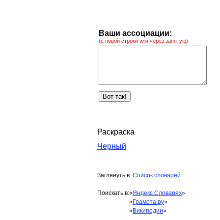
Ваши ассоциации:
(с новой строки или через запятую)
Раскраска
Черный
Заглянуть в:
Список словарей
Поискать в:
«
Яндекс.Словарях
»
«
Грамота.ру
»
«
Википедии
»