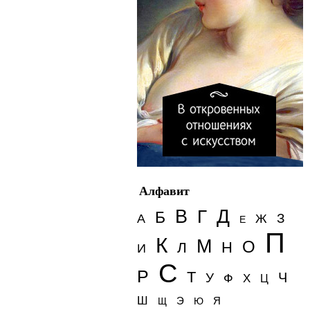
Алфавит
Д
В
Г
Б
З
А
Ж
Е
П
К
М
О
Н
Л
И
С
Р
Т
Ч
У
Ф
Х
Ц
Ш
Э
Я
Щ
Ю