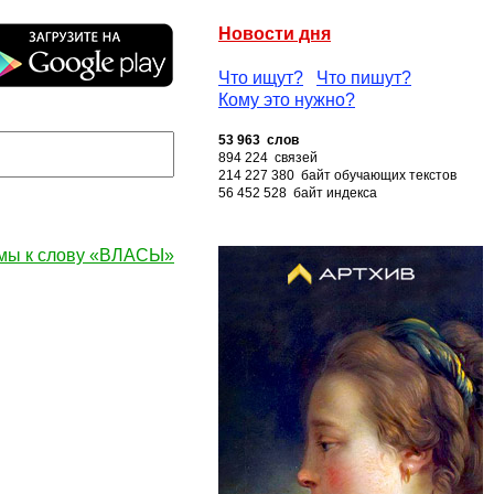
Новости дня
Что ищут?
Что пишут?
Кому это нужно?
53 963 слов
894 224 связей
214 227 380 байт обучающих текстов
56 452 528 байт индекса
мы к слову «ВЛАСЫ»