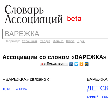
Например:
Страшный
,
Сердце
,
Феникс
,
Штука
,
Идея
Ассоциации со словом «ВАРЕЖКА»
Поделиться…
«ВАРЕЖКА»
связано с:
ВАРЕЖКА 
ДЕТС
ЩЕКА
ШАПОЧКА
БАННЫЙ
БЕЛ