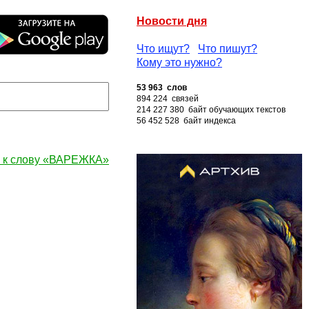
Новости дня
Что ищут?
Что пишут?
Кому это нужно?
53 963 слов
894 224 связей
214 227 380 байт обучающих текстов
56 452 528 байт индекса
 к слову «ВАРЕЖКА»