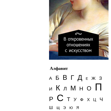
Алфавит
Д
В
Г
Б
З
А
Ж
Е
П
К
М
О
Н
Л
И
С
Р
Т
Ч
У
Ф
Х
Ц
Ш
Э
Я
Щ
Ю