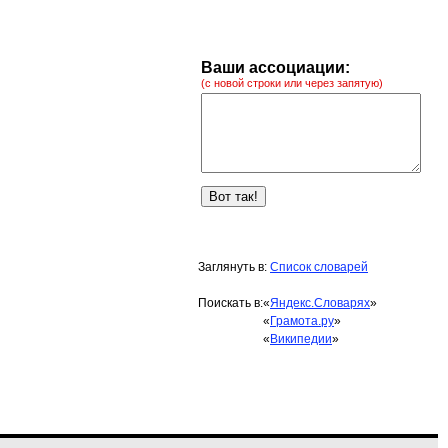
Ваши ассоциации:
(с новой строки или через запятую)
Заглянуть в:
Список словарей
Поискать в:
«
Яндекс.Словарях
»
«
Грамота.ру
»
«
Википедии
»