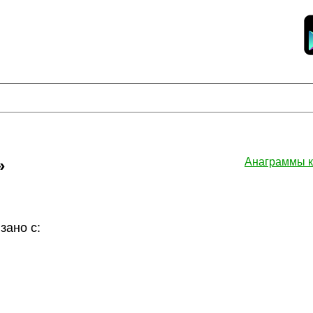
»
Анаграммы 
ано с: