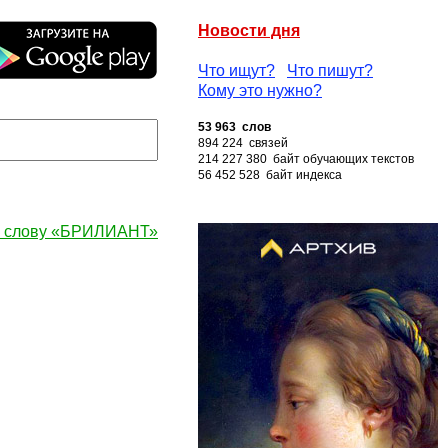
Новости дня
Что ищут?
Что пишут?
Кому это нужно?
53 963 слов
894 224 связей
214 227 380 байт обучающих текстов
56 452 528 байт индекса
к слову «БРИЛИАНТ»