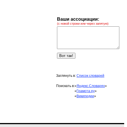
Ваши ассоциации:
(с новой строки или через запятую)
Заглянуть в:
Список словарей
Поискать в:
«
Яндекс.Словарях
»
«
Грамота.ру
»
«
Википедии
»