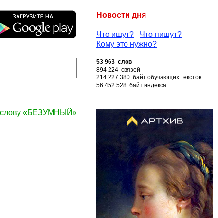
Новости дня
Что ищут?
Что пишут?
Кому это нужно?
53 963 слов
894 224 связей
214 227 380 байт обучающих текстов
56 452 528 байт индекса
к слову «БЕЗУМНЫЙ»