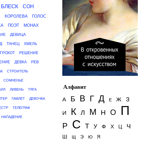
БЛЕСК
СОН
К
КОРОЛЕВА
ГОЛОС
КА
ПОЭТ
МОНАХ
НИЕ
ДЕВИЦА
Д
ТАНЕЦ
ХМЕЛЬ
ГРОХОТ
РЕШЕНИЕ
ЕНИЕ
ДЕВКА
РЕВ
АК
СТРОИТЕЛЬ
СОМНЕНЬЕ
Алфавит
АЛЛ
ЛИВЕНЬ
ТЯГА
Д
В
Г
Б
З
А
Ж
ЛТЕР
ГАМЛЕТ
ДЕВОЧКА
Е
П
ЕСТР
ТЕЛЕГРАФ
К
М
О
Н
Л
И
НАПАДЕНИЕ
С
Р
Т
Ч
У
Ф
Х
Ц
Ш
Э
Я
Щ
Ю