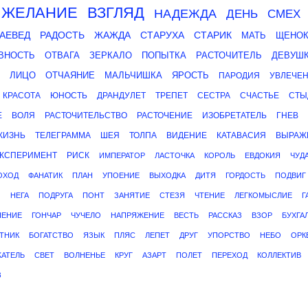
ЖЕЛАНИЕ
ВЗГЛЯД
НАДЕЖДА
ДЕНЬ
СМЕХ
РАЕВЕД
РАДОСТЬ
ЖАЖДА
СТАРУХА
СТАРИК
МАТЬ
ЩЕНО
ВНОСТЬ
ОТВАГА
ЗЕРКАЛО
ПОПЫТКА
РАСТОЧИТЕЛЬ
ДЕВУШ
ЛИЦО
ОТЧАЯНИЕ
МАЛЬЧИШКА
ЯРОСТЬ
ПАРОДИЯ
УВЛЕЧЕ
КРАСОТА
ЮНОСТЬ
ДРАНДУЛЕТ
ТРЕПЕТ
СЕСТРА
СЧАСТЬЕ
СТЫ
Е
ВОЛЯ
РАСТОЧИТЕЛЬСТВО
РАСТОЧЕНИЕ
ИЗОБРЕТАТЕЛЬ
ГНЕВ
ЖИЗНЬ
ТЕЛЕГРАММА
ШЕЯ
ТОЛПА
ВИДЕНИЕ
КАТАВАСИЯ
ВЫРАЖ
КСПЕРИМЕНТ
РИСК
ИМПЕРАТОР
ЛАСТОЧКА
КОРОЛЬ
ЕВДОКИЯ
ЧУД
ОХОД
ФАНАТИК
ПЛАН
УПОЕНИЕ
ВЫХОДКА
ДИТЯ
ГОРДОСТЬ
ПОДВИГ
О
НЕГА
ПОДРУГА
ПОНТ
ЗАНЯТИЕ
СТЕЗЯ
ЧТЕНИЕ
ЛЕГКОМЫСЛИЕ
Г
НЕНИЕ
ГОНЧАР
ЧУЧЕЛО
НАПРЯЖЕНИЕ
ВЕСТЬ
РАССКАЗ
ВЗОР
БУХГА
ТНИК
БОГАТСТВО
ЯЗЫК
ПЛЯС
ЛЕПЕТ
ДРУГ
УПОРСТВО
НЕБО
ОРК
АТЕЛЬ
СВЕТ
ВОЛНЕНЬЕ
КРУГ
АЗАРТ
ПОЛЕТ
ПЕРЕХОД
КОЛЛЕКТИВ
З