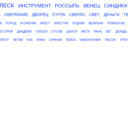
ЛЕСК
ИНСТРУМЕНТ
РОССЫПЬ
ВЕНЕЦ
СИНДИКА
А
СВЕРКАНИЕ
ДВОРЕЦ
СУТРА
СВЕРЛО
СВЕТ
ДЕНЬГИ
Т
К
ГОРОД
КУЗНЕЧИК
КРЕСТ
КРЕСТИК
РУДНИК
БЕЛИЗНА
ПОКРЫТИЕ
УСТРИЯ
ДИАДЕМА
ГЛАЗОК
СТОЛБ
ШАХТА
МЕТА
РАНА
БЕГ
ДОЖДЬ
ИПЕТР
ЧЕТКИ
КУБ
ХРАМ
СИЯНИЕ
ВЛАГА
НАКОНЕЧНИК
ПЕСОК
ТРО