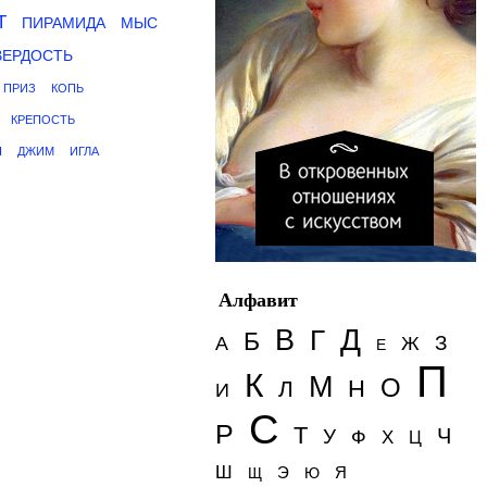
Т
ПИРАМИДА
МЫС
ВЕРДОСТЬ
ПРИЗ
КОПЬ
КРЕПОСТЬ
Н
ДЖИМ
ИГЛА
Алфавит
Д
В
Г
Б
З
А
Ж
Е
П
К
М
О
Н
Л
И
С
Р
Т
Ч
У
Ф
Х
Ц
Ш
Э
Я
Щ
Ю