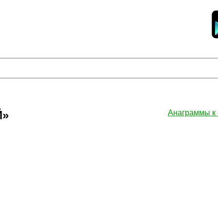
Й»
Анаграммы к