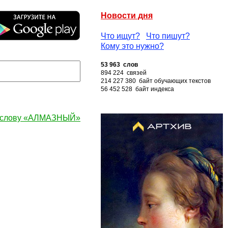
Новости дня
Что ищут?
Что пишут?
Кому это нужно?
53 963 слов
894 224 связей
214 227 380 байт обучающих текстов
56 452 528 байт индекса
 слову «АЛМАЗНЫЙ»