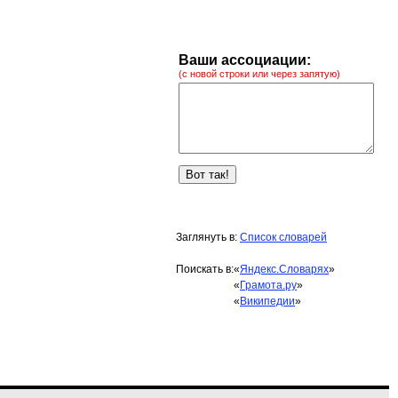
Ваши ассоциации:
(с новой строки или через запятую)
Заглянуть в:
Список словарей
Поискать в:
«
Яндекс.Словарях
»
«
Грамота.ру
»
«
Википедии
»