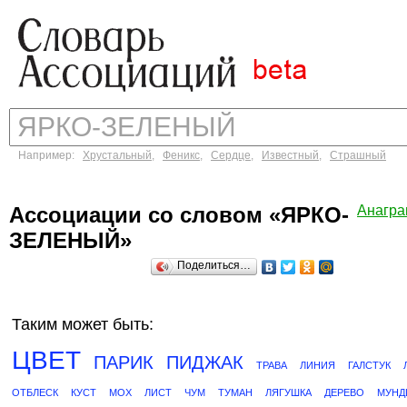
Например:
Хрустальный
,
Феникс
,
Сердце
,
Известный
,
Страшный
Ассоциации со словом «ЯРКО-
Анагр
ЗЕЛЕНЫЙ»
Поделиться…
Таким может быть:
ЦВЕТ
ПАРИК
ПИДЖАК
ТРАВА
ЛИНИЯ
ГАЛСТУК
ОТБЛЕСК
КУСТ
МОХ
ЛИСТ
ЧУМ
ТУМАН
ЛЯГУШКА
ДЕРЕВО
МУНД