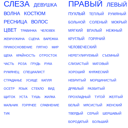
СЛЕЗА
ПРАВЫЙ
ЛЕВЫЙ
ДЕВУШКА
ВОЛНА
КОСТЮМ
ПУХЛЫЙ
ТЕПЛЫЙ
РУМЯНЫЙ
РЕСНИЦА
ВОЛОС
БОЛЬНОЙ
СОЛЕНЫЙ
МОКРЫЙ
ЦВЕТ
МЯГКИЙ
ВПАЛЫЙ
НЕЖНЫЙ
ТРАВИНКА
ЧЕЛОВЕК
КРУГЛЫЙ
ГОРЯЧИЙ
ЖЕМЧУЖИНА
СЦЕНА
ВАРЕЖКА
ЧЕЛОВЕЧЕСКИЙ
ПРИКОСНОВЕНИЕ
ПЯТНО
МИР
ЩЕКА
КРАЙНОСТЬ
ОТРОСТОК
НЕРЕГУЛИРУЕМЫЙ
СЪЕМНЫЙ
ЧАСТЬ
РОЗА
ГРУДЬ
РУКА
СЛИЗИСТЫЙ
МАТОВЫЙ
РУМЯНЕЦ
СПЕЦИАЛИСТ
ХОРОШИЙ
КНЯЖЕСКИЙ
СТРАДАНЬЕ
УСИЩЕ
КАПЛЯ
НЕБРИТЫЙ
МОРЩИНИСТЫЙ
ОСЕТР
ЯЗЫК
СТЕКЛО
ВИД
ДРЯБЛЫЙ
РАЗБИТЫЙ
ЩИТОК
УСТА
ТУШЬ
ЖИЛКА
ПРОХЛАДНЫЙ
ТУГОЙ
ЖЕЛТЫЙ
МАЛЬЧИК
ГОРЯЧЕЕ
СРАВНЕНИЕ
БЕЛЫЙ
МЯСИСТЫЙ
ЖЕНСКИЙ
ТИК
ТВЕРДЫЙ
СЕРЫЙ
ШЕРШАВЫЙ
БОРОДАТЫЙ
БОЛЬШИЙ