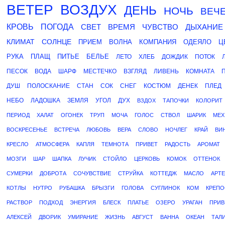
ВЕТЕР
ВОЗДУХ
ДЕНЬ
НОЧЬ
ВЕЧ
КРОВЬ
ПОГОДА
СВЕТ
ВРЕМЯ
ЧУВСТВО
ДЫХАНИЕ
КЛИМАТ
СОЛНЦЕ
ПРИЕМ
ВОЛНА
КОМПАНИЯ
ОДЕЯЛО
Ц
РУКА
ПЛАЩ
ПИТЬЕ
БЕЛЬЕ
ЛЕТО
ХЛЕБ
ДОЖДИК
ПОТОК
ПЕСОК
ВОДА
ШАРФ
МЕСТЕЧКО
ВЗГЛЯД
ЛИВЕНЬ
КОМНАТА
ДУШ
ПОЛОСКАНИЕ
СТАН
СОК
СНЕГ
КОСТЮМ
ДЕНЕК
ПЛЕД
НЕБО
ЛАДОШКА
ЗЕМЛЯ
УГОЛ
ДУХ
ВЗДОХ
ТАПОЧКИ
КОЛОРИТ
ПЕРИОД
ХАЛАТ
ОГОНЕК
ТРУП
МОЧА
ГОЛОС
СТВОЛ
ШАРИК
МЕХ
ВОСКРЕСЕНЬЕ
ВСТРЕЧА
ЛЮБОВЬ
ВЕРА
СЛОВО
НОЧЛЕГ
КРАЙ
ВИ
КРЕСЛО
АТМОСФЕРА
КАПЛЯ
ТЕМНОТА
ПРИВЕТ
РАДОСТЬ
АРОМАТ
МОЗГИ
ШАР
ШАПКА
ЛУЧИК
СТОЙЛО
ЦЕРКОВЬ
КОМОК
ОТТЕНОК
СУМЕРКИ
ДОБРОТА
СОЧУВСТВИЕ
СТРУЙКА
КОТТЕДЖ
МАСЛО
АРТЕ
КОТЛЫ
НУТРО
РУБАШКА
БРЫЗГИ
ГОЛОВА
СУГЛИНОК
КОМ
КРЕПО
РАСТВОР
ПОДХОД
ЭНЕРГИЯ
БЛЕСК
ПЛАТЬЕ
ОЗЕРО
УРАГАН
ПРИВ
АЛЕКСЕЙ
ДВОРИК
УМИРАНИЕ
ЖИЗНЬ
АВГУСТ
ВАННА
ОКЕАН
ТАЛ