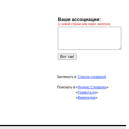
Ваши ассоциации:
(с новой строки или через запятую)
Заглянуть в:
Список словарей
Поискать в:
«
Яндекс.Словарях
»
«
Грамота.ру
»
«
Википедии
»