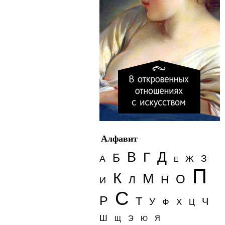
Алфавит
Д
В
Г
Б
З
А
Ж
Е
П
К
М
О
Н
Л
И
С
Р
Т
Ч
У
Ф
Х
Ц
Ш
Э
Я
Щ
Ю