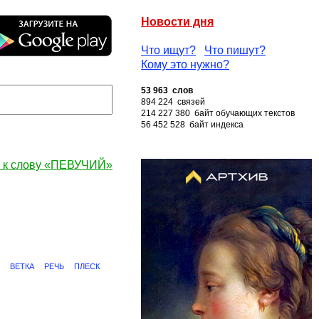
Новости дня
Что ищут?
Что пишут?
Кому это нужно?
53 963 слов
894 224 связей
214 227 380 байт обучающих текстов
56 452 528 байт индекса
 к слову «ПЕВУЧИЙ»
ВЕТКА
РЕЧЬ
ПЛЕСК