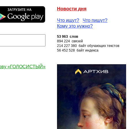
Новости дня
Что ищут?
Что пишут?
Кому это нужно?
53 963 слов
894 224 связей
214 227 380 байт обучающих текстов
56 452 528 байт индекса
лову «ГОЛОСИСТЫЙ»