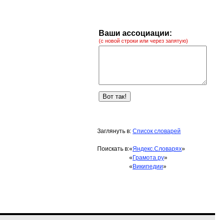
Ваши ассоциации:
(с новой строки или через запятую)
Заглянуть в:
Список словарей
Поискать в:
«
Яндекс.Словарях
»
«
Грамота.ру
»
«
Википедии
»