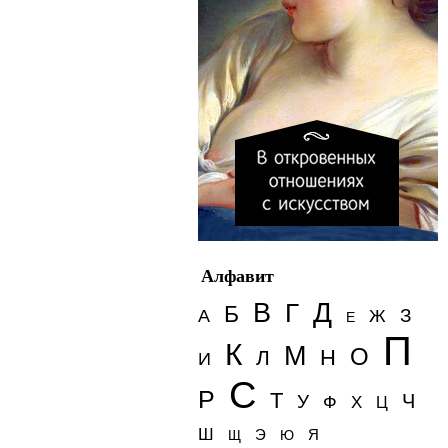
Алфавит
Д
В
Г
Б
З
А
Ж
Е
П
К
М
О
Н
Л
И
С
Р
Т
Ч
У
Ф
Х
Ц
Ш
Э
Я
Щ
Ю