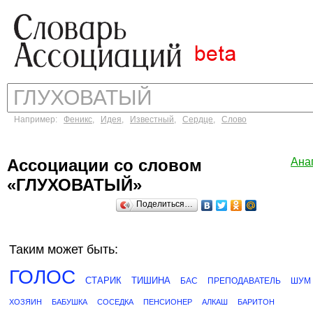
Например:
Феникс
,
Идея
,
Известный
,
Сердце
,
Слово
Ассоциации со словом
Ана
«ГЛУХОВАТЫЙ»
Поделиться…
Таким может быть:
ГОЛОС
СТАРИК
ТИШИНА
БАС
ПРЕПОДАВАТЕЛЬ
ШУМ
ХОЗЯИН
БАБУШКА
СОСЕДКА
ПЕНСИОНЕР
АЛКАШ
БАРИТОН