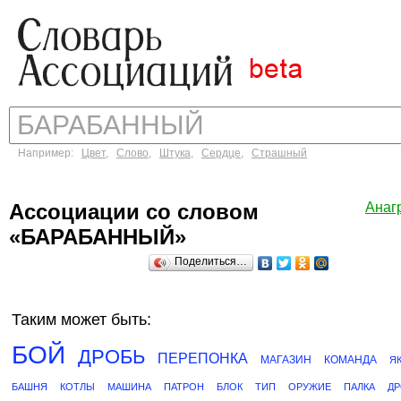
Например:
Цвет
,
Слово
,
Штука
,
Сердце
,
Страшный
Ассоциации со словом
Анаг
«БАРАБАННЫЙ»
Поделиться…
Таким может быть:
БОЙ
ДРОБЬ
ПЕРЕПОНКА
МАГАЗИН
КОМАНДА
Я
БАШНЯ
КОТЛЫ
МАШИНА
ПАТРОН
БЛОК
ТИП
ОРУЖИЕ
ПАЛКА
Д